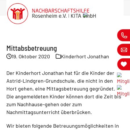
Skip
News
springen
to
Startseite
»
News
»
News
»
Mittabsbetreuung
content
Mittabsbetreuung
19. Oktober 2020
Kinderhort Jonathan
Der Kinderhort Jonathan hat für die Kinder der
Astrid-Lindgren-Grundschule, die nicht in den
Hort gehen, eine Mittagsbetreuung gegründet.
Die angemeldeten Kinder können dort die Zeit bis
zum Nachhause-gehen oder zum
Nachmittagsunterricht überbrücken.
Wir bieten folgende Betreuungsmöglichkeiten in