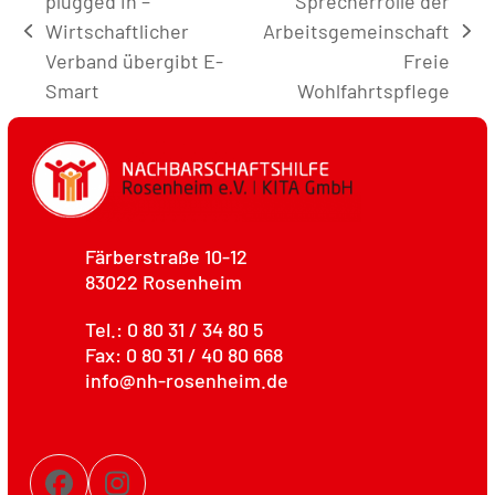
plugged in –
Sprecherrolle der
Wirtschaftlicher
Arbeitsgemeinschaft
vorheriger
Nächster
Verband übergibt E-
Freie
Beitrag:
Beitrag:
Smart
Wohlfahrtspflege
Färberstraße 10-12
83022 Rosenheim
Tel.: 0 80 31 / 34 80 5
Fax: 0 80 31 / 40 80 668
info@nh-rosenheim.de