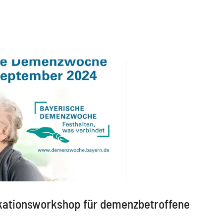
Startseite
»
News
»
News
»
„Man muss sich umstellen“ – Kommunik
kationsworkshop für demenzbetroffene