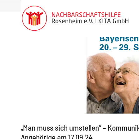
Skip
News
springen
to
content
„Man muss sich umstellen“ – Kommuni
Angehörige am 17.09.24