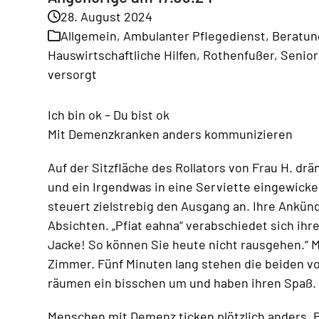
28. August 2024
Allgemein
,
Ambulanter Pflegedienst
,
Beratun
Hauswirtschaftliche Hilfen
,
Rothenfußer
,
Senio
versorgt
Ich bin ok – Du bist ok
Mit Demenzkranken anders kommunizieren
Auf der Sitzfläche des Rollators von Frau H. d
und ein Irgendwas in eine Serviette eingewickel
steuert zielstrebig den Ausgang an. Ihre Ankündig
Absichten. „Pfiat eahna“ verabschiedet sich ih
Jacke! So können Sie heute nicht rausgehen.“ Mi
Zimmer. Fünf Minuten lang stehen die beiden vo
räumen ein bisschen um und haben ihren Spaß. F
Menschen mit Demenz ticken plötzlich anders. 