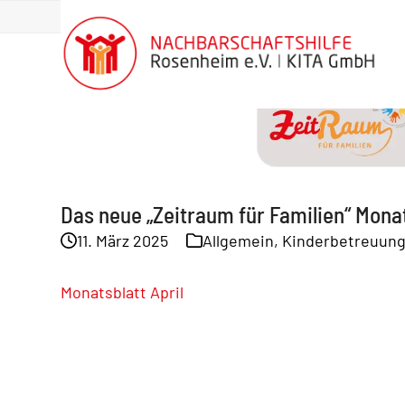
Skip
News
springen
to
content
Das neue „Zeitraum für Familien“ Monat
11. März 2025
Allgemein
,
Kinderbetreuun
Monatsblatt April