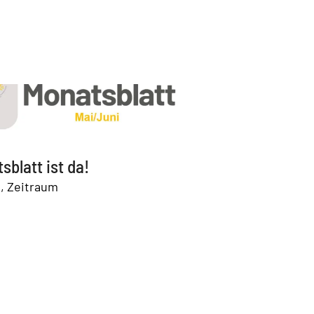
Startseite
»
New
sblatt ist da!
g
,
Zeitraum