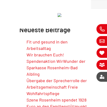
s
»
News
»
Das neue „Zeitraum für Familien“ Monatsblatt ist da!
Neueste Beiträge
Fit und gesund in den
Arbeitsalltag
Wir brauchen Euch!
Spendenaktion WirWunder der
Sparkasse Rosenheim-Bad
Aibling
Übergabe der Sprecherrolle der
Arbeitsgemeinschaft Freie
Wohlfahrtspflege
Szene Rosenheim spendet 1928
Euro an den Familienstützpunkt